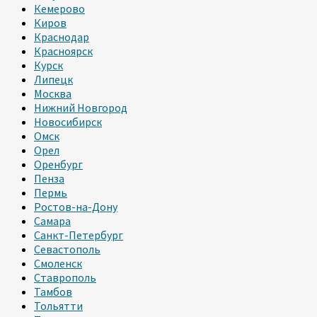
Кемерово
Киров
Краснодар
Красноярск
Курск
Липецк
Москва
Нижний Новгород
Новосибирск
Омск
Орел
Оренбург
Пенза
Пермь
Ростов-на-Дону
Самара
Санкт-Петербург
Севастополь
Смоленск
Ставрополь
Тамбов
Тольятти